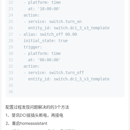
22
  - platform: time
23
    at: '18:00:00'
24
  action:
25
  - service: switch.turn_on
26
    entity_id: switch.dc1_3_s3_template
27
- alias: switch_off 00.00
28
  initial_state: true
29
  trigger:
30
  - platform: time
31
    at: '00:00:00'
32
  action:
33
  - service: switch.turn_off
34
    entity_id: switch.dc1_3_s3_template
35
36
配置过程发现问题解决的的3个方法
1、斐讯DCI拔插头断电，再接电
2、重启homeassistant