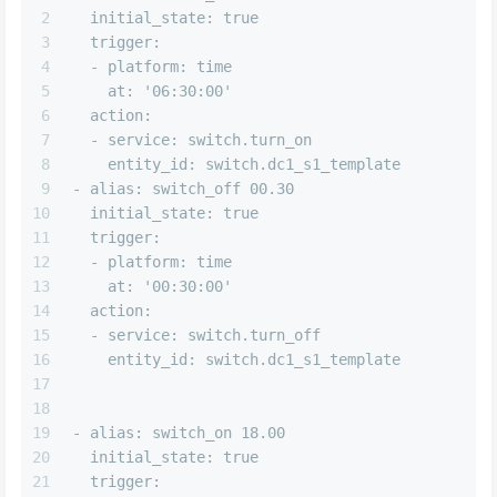
2
  initial_state: true
3
  trigger:
4
  - platform: time
5
    at: '06:30:00'
6
  action:
7
  - service: switch.turn_on 
8
    entity_id: switch.dc1_s1_template
9
- alias: switch_off 00.30
10
  initial_state: true
11
  trigger:
12
  - platform: time
13
    at: '00:30:00'
14
  action:
15
  - service: switch.turn_off
16
    entity_id: switch.dc1_s1_template
17
18
19
- alias: switch_on 18.00
20
  initial_state: true
21
  trigger: