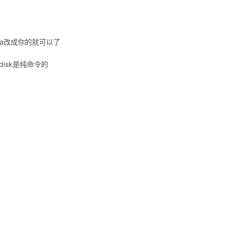
把sda改成你的就可以了
disk是纯命令的