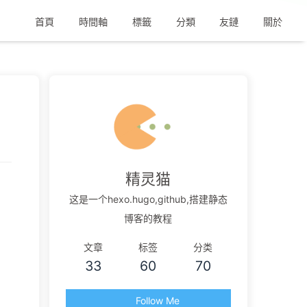
首頁
時間軸
標籤
分類
友鏈
關於
精灵猫
这是一个hexo.hugo,github,搭建静态
博客的教程
文章
标签
分类
33
60
70
Follow Me