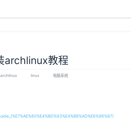
rchlinux教程
archlinux
linux
电脑系统
llation_guide_(%E7%AE%80%E4%BD%93%E4%B8%AD%E6%96%87)