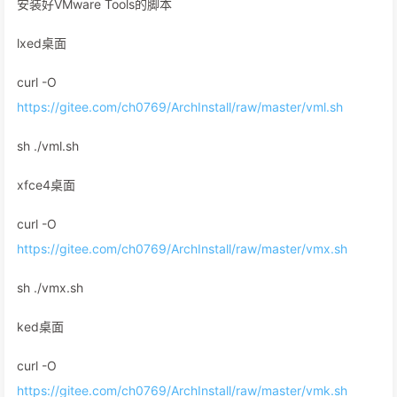
安装好VMware Tools的脚本
lxed桌面
curl -O
https://gitee.com/ch0769/ArchInstall/raw/master/vml.sh
sh ./vml.sh
xfce4桌面
curl -O
https://gitee.com/ch0769/ArchInstall/raw/master/vmx.sh
sh ./vmx.sh
ked桌面
curl -O
https://gitee.com/ch0769/ArchInstall/raw/master/vmk.sh