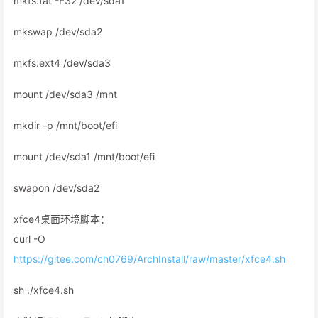
mkfs.fat -F32 /dev/sda1
mkswap /dev/sda2
mkfs.ext4 /dev/sda3
mount /dev/sda3 /mnt
mkdir -p /mnt/boot/efi
mount /dev/sda1 /mnt/boot/efi
swapon /dev/sda2
xfce4桌面环境脚本：
curl -O
https://gitee.com/ch0769/ArchInstall/raw/master/xfce4.sh
sh ./xfce4.sh