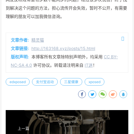
到解决这个问题的方法，担心流传开会失效，暂时不公开，有需要
理解的朋友可以加我微信咨询。
文章作者:
精灵猫
文章链接:
http://163168.xyz/posts/15.html
版权声明:
本博客所有文章除特别声明外，均采用
CC BY-
NC-SA 4.0
许可协议。转载请注明来自
IT迷
！
edxposed
支付宝运动
三星健康
xposed
上一篇