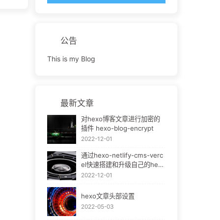
公告
This is my Blog
最新文章
对hexo博客文章进行加密的
插件 hexo-blog-encrypt
2022-12-01
通过hexo-netlify-cms-verc
el快速搭建和升级自己的hexo
bok
2022-12-01
hexo文章头部设置
2022-05-03