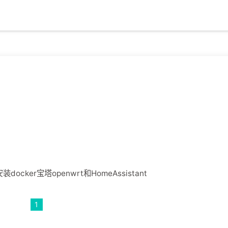
安装docker宝塔openwrt和HomeAssistant
1