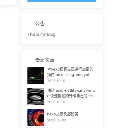
公告
This is my Blog
最新文章
对hexo博客文章进行加密的
插件 hexo-blog-encrypt
2022-12-01
通过hexo-netlify-cms-verc
el快速搭建和升级自己的hexo
bok
2022-12-01
hexo文章头部设置
2022-05-03