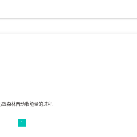
的蚂蚁森林自动收能量的过程.
1