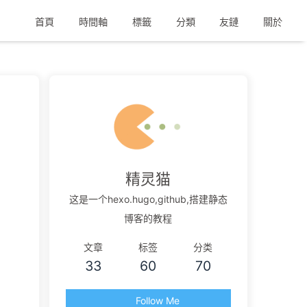
首頁
時間軸
標籤
分類
友鏈
關於
精灵猫
这是一个hexo.hugo,github,搭建静态
博客的教程
文章
标签
分类
33
60
70
Follow Me