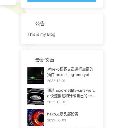
公告
This is my Blog
最新文章
对hexo博客文章进行加密的
插件 hexo-blog-encrypt
2022-12-01
通过hexo-netlify-cms-verc
el快速搭建和升级自己的hexo
bok
2022-12-01
hexo文章头部设置
2022-05-03