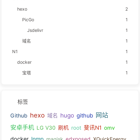
hexo
2
PicGo
1
Jsdelivr
1
域名
1
N1
1
docker
1
宝塔
1
标签
hexo
网站
hugo
github
Github
域名
安卓手机
斐讯N1
LG V30
刷机
root
omv
docker
lnmp
magisk
edxposed
XQuickEnergy