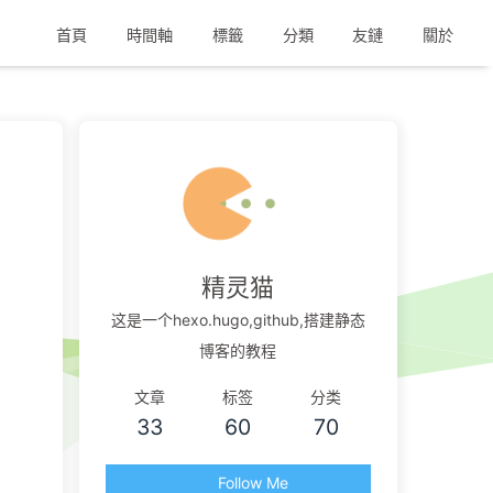
首頁
時間軸
標籤
分類
友鏈
關於
精灵猫
这是一个hexo.hugo,github,搭建静态
博客的教程
文章
标签
分类
33
60
70
Follow Me