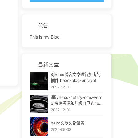
公告
This is my Blog
最新文章
对hexo博客文章进行加密的
插件 hexo-blog-encrypt
2022-12-01
通过hexo-netlify-cms-verc
el快速搭建和升级自己的hexo
bok
2022-12-01
hexo文章头部设置
2022-05-03