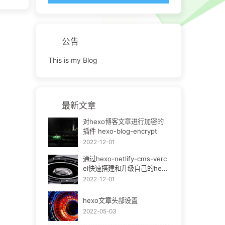
公告
This is my Blog
最新文章
对hexo博客文章进行加密的
插件 hexo-blog-encrypt
2022-12-01
通过hexo-netlify-cms-verc
el快速搭建和升级自己的hexo
bok
2022-12-01
hexo文章头部设置
2022-05-03