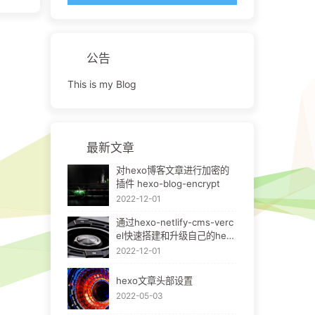
公告
This is my Blog
最新文章
对hexo博客文章进行加密的
插件 hexo-blog-encrypt
2022-12-01
通过hexo-netlify-cms-verc
el快速搭建和升级自己的hexo
bok
2022-12-01
hexo文章头部设置
2022-05-03