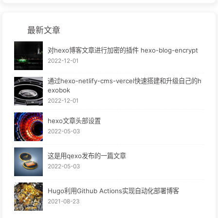
最新文章
对hexo博客文章进行加密的插件 hexo-blog-encrypt
2022-12-01
通过hexo-netlify-cms-vercel快速搭建和升级自己的h
exobok
2022-12-01
hexo文章头部设置
2022-05-03
这是用qexo发布的一篇文章
2022-05-03
Hugo利用Github Actions实现自动化部署博客
2021-08-23