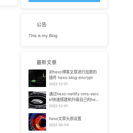
公告
This is my Blog
最新文章
对hexo博客文章进行加密的
插件 hexo-blog-encrypt
2022-12-01
通过hexo-netlify-cms-verc
el快速搭建和升级自己的hexo
bok
2022-12-01
hexo文章头部设置
2022-05-03