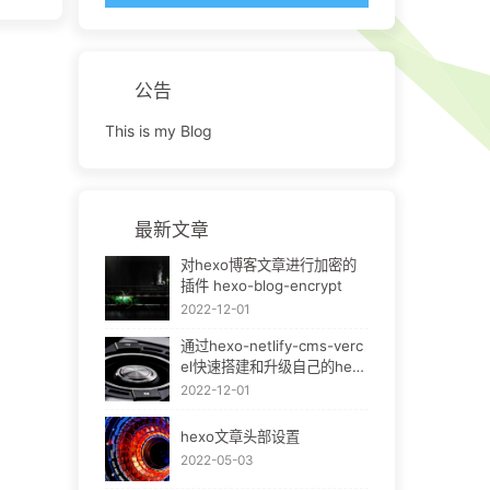
公告
This is my Blog
最新文章
对hexo博客文章进行加密的
插件 hexo-blog-encrypt
2022-12-01
通过hexo-netlify-cms-verc
el快速搭建和升级自己的hexo
bok
2022-12-01
hexo文章头部设置
2022-05-03