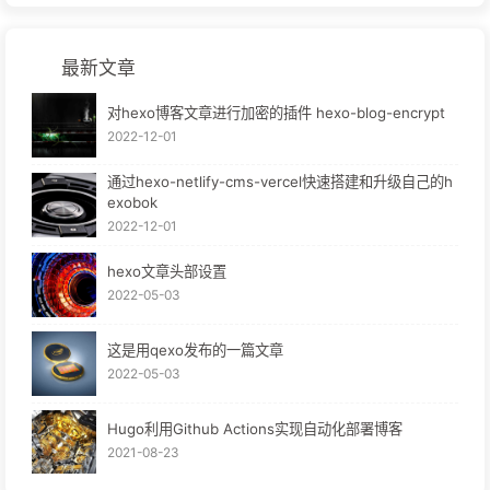
最新文章
对hexo博客文章进行加密的插件 hexo-blog-encrypt
2022-12-01
通过hexo-netlify-cms-vercel快速搭建和升级自己的h
exobok
2022-12-01
hexo文章头部设置
2022-05-03
这是用qexo发布的一篇文章
2022-05-03
Hugo利用Github Actions实现自动化部署博客
2021-08-23