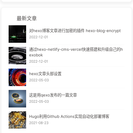
最新文章
对hexo博客文章进行加密的插件 hexo-blog-encrypt
2022-12-01
通过hexo-netlify-cms-vercel快速搭建和升级自己的h
exobok
2022-12-01
hexo文章头部设置
2022-05-03
这是用qexo发布的一篇文章
2022-05-03
Hugo利用Github Actions实现自动化部署博客
2021-08-23