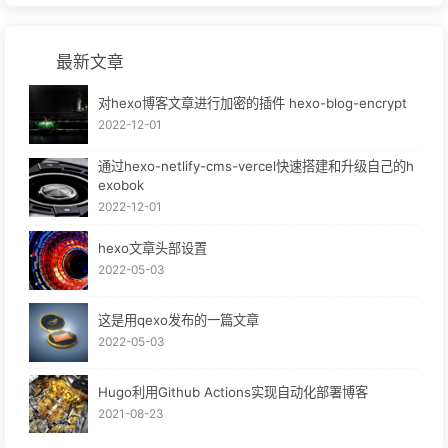
最新文章
对hexo博客文章进行加密的插件 hexo-blog-encrypt
2022-12-01
通过hexo-netlify-cms-vercel快速搭建和升级自己的h
exobok
2022-12-01
hexo文章头部设置
2022-05-03
这是用qexo发布的一篇文章
2022-05-03
Hugo利用Github Actions实现自动化部署博客
2021-08-23