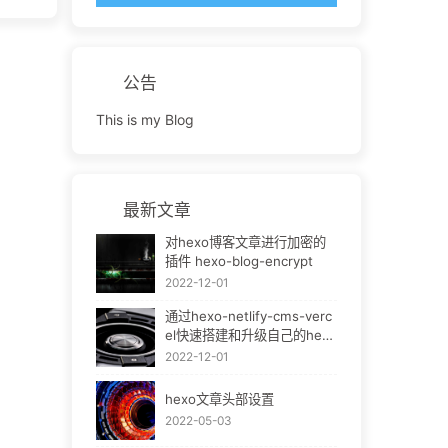
公告
This is my Blog
最新文章
对hexo博客文章进行加密的
插件 hexo-blog-encrypt
2022-12-01
通过hexo-netlify-cms-verc
el快速搭建和升级自己的hexo
bok
2022-12-01
hexo文章头部设置
2022-05-03