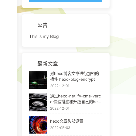
公告
This is my Blog
最新文章
对hexo博客文章进行加密的
插件 hexo-blog-encrypt
2022-12-01
通过hexo-netlify-cms-verc
el快速搭建和升级自己的hexo
bok
2022-12-01
hexo文章头部设置
2022-05-03