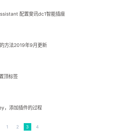
斐讯N1 docker安装homeassistant 配置斐讯dc1智能插座
ps的方法2019年9月更新
+置顶标签
nkey，添加插件的过程
1
2
3
4