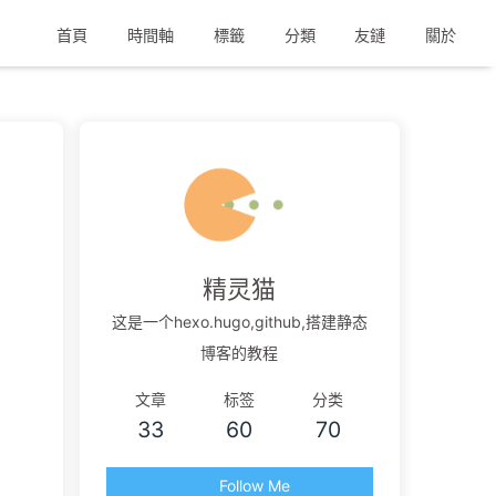
首頁
時間軸
標籤
分類
友鏈
關於
精灵猫
这是一个hexo.hugo,github,搭建静态
博客的教程
文章
标签
分类
33
60
70
Follow Me