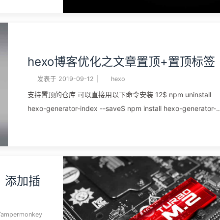
你的网址
域
hexo博客优化之文章置顶+置顶标签
服务商ns到下面两个
re.com 电脑运行
发表于
2019-09-12
|
hexo
支持置顶的仓库 可以直接用以下命令安装 12$ npm uninstall
hexo-generator-index --save$ npm install hexo-generator-
index-pin-top --save 然后在需要置顶的文章的Front-matter
上top: true即可。 设置置顶标志 打
开：/blog/themes/next/layout/_macro 目录下的post.swig文
件，定位到 1<div class="post-meta"> 下面插入如下代码：
123456{% if post.top %} <i class="fa fa-thumb-tack"></i>
y，添加插
<font color=7D26CD>置顶</font> <span class="post-meta-
divider" ...
Tampermonkey