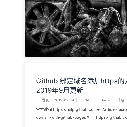
可以，一步到位。 先把镜像写入U盘，从U盘启动
到N1的ip地址通过Xshell登陆 输入N1的ip 账号root
次进入需要修改密码再写入N1的内置存储，用下面
了/boot/create-mbr-linux.sh/root/install.
拔U盘，插电重启 切换中国时间ln -sf
/usr/share/zoneinfo/Asia/Shanghai /etc/loc ...
Github 绑定域名添加https
2019年9月更新
发表于
2019-09-14
|
Github
hexo
域名
官方教程 https://help.github.com/en/articles/usi
domain-with-github-pages 打开 https://github.
https://github.com/waimao8/waimao8.github.io