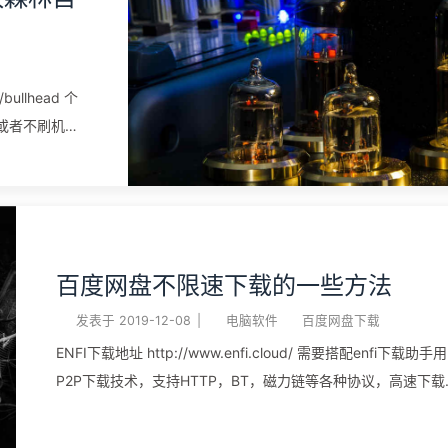
的路径：img （可以不填我没有填）设定自定义域名：可以不填使
用默认的，但是Github服务器在外国，访问速度不太理想，我
以通过Jsdelivr免费公用CDN加速来加速图片是访问速度所以我
bullhead 个
置成https://cdn.jsdelivr.net/gh/waimao8/image@master 记得
包或者不刷机也
点设为默认图床哦！ 顺便介绍下这篇文件的制作过程打开
如果需要用都省
http://marxi.co/登陆微信默 ...
gisk下载
3054839刷入
百度网盘不限速下载的一些方法
在twrp中刷入
7.4在magisk
发表于
2019-12-08
|
电脑软件
百度网盘下载
下载安装
ENFI下载地址 http://www.enfi.cloud/ 需要搭配enfi下载助手用
P2P下载技术，支持HTTP，BT，磁力链等各种协议，高速下载
插件，重启手
你摆脱限速的困扰，从此告别低速 这个可以挂机赚钱的，本人
动收取能量了，
试黑苹果笔记本戴尔E6430用的无线wifi2.4的网络，50M的东