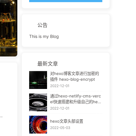
们可
设
公告
This is my Blog
最新文章
对hexo博客文章进行加密的
插件 hexo-blog-encrypt
2022-12-01
通过hexo-netlify-cms-verc
el快速搭建和升级自己的hexo
bok
2022-12-01
让
hexo文章头部设置
测
2022-05-03
莞