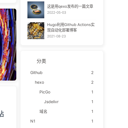
积
这是用qexo发布的一篇文章
测
2022-05-03
传
Hugo利用Github Actions实
收
现自动化部署博客
2021-08-23
机一
ND
分类
用。
不
Github
2
不
hexo
2
PicGo
1
Jsdelivr
1
域名
1
站
N1
1