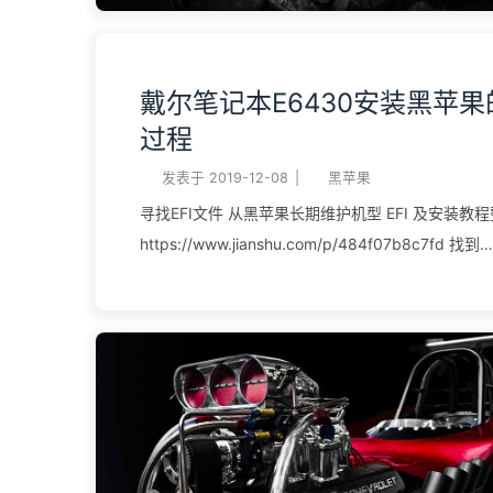
记得，支 ...
戴尔笔记本E6430安装黑苹
过程
发表于
2019-12-08
|
黑苹果
寻找EFI文件 从黑苹果长期维护机型 EFI 及安装教程整理
https://www.jianshu.com/p/484f07b8c7fd 找到
https://github.com/kinoute/Hack-Dell-Latitude
文件夹 下载系统从黑果小兵下载macOS Mojave 10.14.6，自带
Clover的https://blog.daliansky.net/macOS-Mojav
18G87-Release-version-with-Clover-5033-origin
制作启动U盘下载etcher软件，https://www.balena.i
择U盘，点击Flash即可。（10分钟左右） 也可以用TransMac制作
启动盘（比较麻烦），用管理员权限打开，在软件
的U盘，然后右键 ，选择Formar Disk for Mac