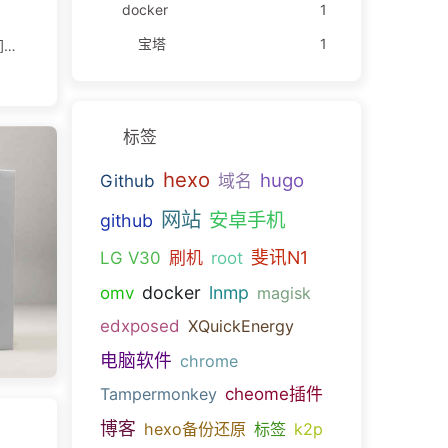
docker
1
，
宝塔
1
间
者
标签
动容
hexo
hugo
Github
域名
eb
b-
网站
安卓手机
github
斐讯N1
LG V30
刷机
root
docker
lnmp
omv
magisk
edxposed
XQuickEnergy
电脑软件
chrome
Tampermonkey
cheome插件
博客
hexo备份还原
标签
k2p