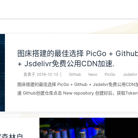
图床搭建的最佳选择 PicGo + Githu
+ Jsdelivr免费公用CDN加速.
发表于
2019-12-13
|
Github
hexo
PicGo
Jsdelivr
图床搭建的最佳选择 PicGo + Github + Jsdelivr免费公用CDN
速 Github创建仓库点击 New repository 创建好后，获取Token 这
个Token只出现一次的，一定要记得复制好，pico设置要用到的
载picgohttps://github.com/Molunerfinn/PicGo/releases 我
的是黑苹果，下载PicGo-2.1.2.dmg安装好后，在屏幕右上角会
一个标志，右键打开详细窗口 设定仓库名：waimao8/image （你
蚁森林自
设置成你自己的哈）分支名一般是master （默认建议这个）存储