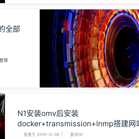
联通宽带，显示当前网络能力25.2M，估计一天收入预计4388
分，一元可以买10000积分。一积分可以加速1M的下载，加速
试下载速度在每秒6M左右，还是不错的。具体收益大小还和上
果的全部
带宽大小有关，比如上传带宽是65.98Mbps，那么预计一天的
益大概是28800积分（大约是2.9元，1元=10000积分），挂
天就有50G流量，足够普通人使用一个月了。 教程参考
https://www.macdo.cn/23833.html 百度网盘不限速下载器 B
下载地址利用baiduPCS-Web搭建的，个人下载500M以下使
速度1M左右，超过500M下载会限速到200K左右，大文件下载
-E6430 下载EFI
建议使用，下载过程中尽量不要暂停或者停止，可能会导致后面
能下载，如果限速或者不能下载了，请切换自己的其他百 ...
e-10.14.6-
al-image.html
N1安装omv后安装
o/etcher 选
docker+transmission+lnmp搭建网
的左侧找到自己
发表于
2019-12-08
|
斐讯N1
意思是将U盘格式化