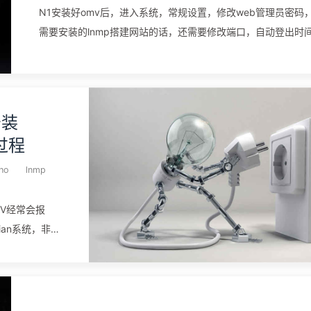
N1安装好omv后，进入系统，常规设置，修改web管理员密码
age来将准备的
需要安装的lnmp搭建网站的话，还需要修改端口，自动登出时
可以设置为1天。进入磁盘，文件管理，挂着ext4格式的U盘或
硬盘（其他格式的不能修改权限比如777 755等） 进入共享文件
夹，设置共享，设置ftp nfs smb 等进入omv-extars，打开
docker ce进入插件安装transmissionbt ，webdav docker启
安装
器，设置路径数据盘，避免8G内存不够用 安装transmission-w
全过程
看官方的教程 https://github.com/ronggang/transmission-we
control/wiki/Linux-Installation-CN 安装最新发布版本 docker安
ho
lnmp
装portainer docker run -d -p 9888:9000 –restart=always -v
/var/run/docker.sock:/var/run/docker.sock –name prtain ...
OMV经常会报
bian系统，非常
read-
p0i5需要说明的是
核，直接使用就