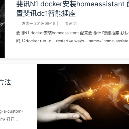
斐讯N1 docker安装homeassistant 配
后，从路由器找
置斐讯dc1智能插座
 密码1234第一
的命令就可以
发表于
2019-09-16
|
斐讯N1
sh写入完成后，断电，
斐讯N1 docker安装homeassistant 配置斐讯dc1智能插座 默认代
码 12docker run -d --restart=always --name="home-assista
-e TZ=Asia/Shanghai -v /var/lib/docker/homeassistant:/conf
-p 8123:8123 -v /etc/localtime:/etc/localtime:ro --net=host
homeassistant/aarch64-homeassistant:latest
homeassistant:latest表示最新版的 用0.88.1顺手了，配置文
的方法
有了，就不想安装最新版本的了。新版也试用过，不太好用 刚
始用的代码是 12docker run -d --restart=always --
name="home-assistant" -e TZ=Asia/Shanghai -v
/var/lib/docker/homeassistant:/config -p 8123:8123 - ...
ng-a-custom-
com/ 打开
/settings 绑定