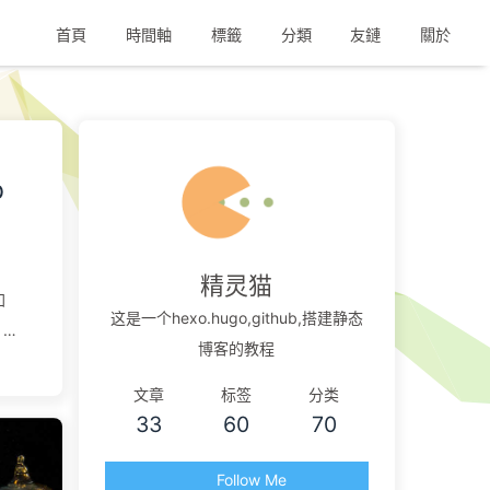
首頁
時間軸
標籤
分類
友鏈
關於
b
精灵猫
加
这是一个hexo.hugo,github,搭建静态
博客的教程
下
使用
文章
标签
分类
33
60
70
有
Follow Me