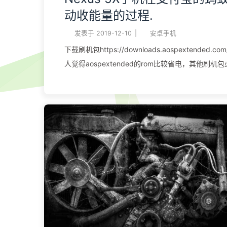
动收能量的过程.
发表于
2019-12-10
|
安卓手机
下载刷机包https://downloads.aospextended.com/
人觉得aospextended的rom比较省电，其他刷机
是可以的，只要是手机不能杀支付宝的后台就行，
电模式，要在省电模式里面排除支付宝。 下载
twrphttps://twrp.me/lg/lgnexus5x.html 下载ma
MagiskManager-v7.4.0.apk 下载Magisk-
v20.1.ziphttps://t00y.com/file/22940096-41
twrp在twrp中四清，刷入aospextended的刷机包
Magisk-v20.1.zip 手机开机安装Magisk Manager v
中安装好riru-core，再安装riru edxposed在酷安
edxposed installer 下载插件下载插件小鸡炖蘑菇或者
XQuickEnergy安装后，在edxposed软件中勾选
机，打开支付宝，就可以通过上面两个插件设置自