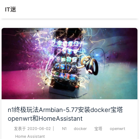
IT迷
n1终极玩法Armbian-5.77安装docker宝塔
openwrt和HomeAssistant
发表于
2020-06-02
|
N1
docker
宝塔
openwrt
Home Assistant