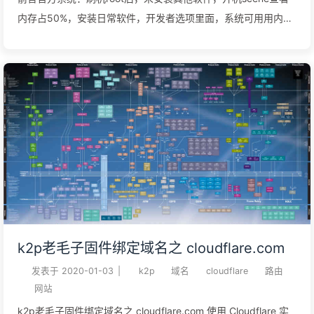
内存占50%，安装日常软件，开发者选项里面，系统可用用内存
一般在200左右 Havoc 10：刷机root后，未安装其他任何软件，
开机scene查看内存占37%安装日常软件，开发者选项里面显示
系统可用内存一般在1.3G左右也就是说使用原生系统，系统可节
约大概1G左右的内存官方系统优势：4K显示，hifi音效，拍照，
信号havoc系统优势：流畅，省电我不玩游戏，因为要安装支付
宝（蚂蚁森林自动偷菜后台常驻），微信，微商相册，等软件，
官方系统内存实在是不够用，反应慢，卡，实在是不能忍，换了
havoc后，非常满意，上几张图电池使用情况 内存占用 安装的软
件 刷机前的准备工作参考：
https://163168.xyz/archives/18.html下载刷机系统和所需工具
链接: https://pan.baidu.com/s/1_tPSfWTyb8ZbHZs7HyKtBg
k2p老毛子固件绑定域名之 cloudflare.com
提取码: 79ewLG 手机官方系统下载地址https://lg-
发表于
2020-01-03
|
k2p
域名
cloudflare
路由
firmwares.com/lg-mv300l-firmwares/#tab=firmwar ...
网站
k2p老毛子固件绑定域名之 cloudflare.com 使用 Cloudflare 实