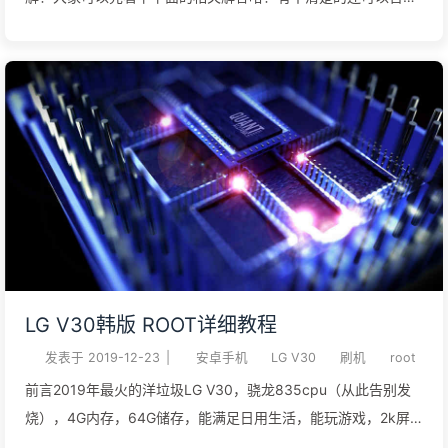
我们的哈！ 关于发货默认中通，晚上十一点左右统一发货，一般
当天下午接的单，当天就可以发的。为避免大家心累，不接急单
哈！！！ 关于鞋子的码数默认都是标准皮鞋码，比运动鞋偏大一
码，比如运动鞋穿43，这个鞋子就拍42。鞋子偏大或者偏小，
码数里面会显示的。 关于退换货本店支持收货后三天内无理由退
换货，但是不欢迎退货率超过百分之三十的买家，部分素质低下
的买家试鞋子把新鞋子都试成旧鞋子了，只是想买回来试试的，
建议其他家购买哈，大家都不想穿二手鞋。很多低素质的买家不
想付鞋子发货的邮费，故意找点问题来要求我们负责邮费，为避
免纠纷，我们鞋子全部设置成包邮，无论是不喜欢，不合适，轻
微瑕疵，退换货等等问题，鞋子我们发货的邮费我们付，买家发
LG V30韩版 ROOT详细教程
回来的邮费买家付。以上问题，不能接受的请不要拍！ 关于是不
发表于
2019-12-23
|
安卓手机
LG V30
刷机
root
是正品因为一些政策的原因，这个问题微店不回答的哈。打个比
方，耐克鞋子的品牌商，本身是不生产鞋子的，他和全球几十家
前言2019年最火的洋垃圾LG V30，骁龙835cpu（从此告别发
鞋厂合作，下订单给工厂，工厂才能生产的。比如这次订单是十
烧），4G内存，64G储存，能满足日用生活，能玩游戏，2k屏
万双，工厂最少要备十二万双的材料，因 ...
幕，hifi，极高的性价比。 LG V30韩版 ROOT详细教程一个非常