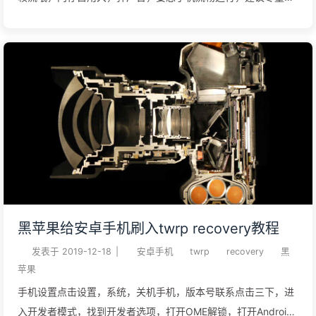
用google商店下载的软件。 下面提到的所以资源可以到蓝奏云
网盘下载，无广告，速度飞快
https://www.lanzous.com/b059xemze 下载国际版安卓软件最
简单的方法下载setupvpn_4.6.2.apk 安装好，注册，登陆，切
换外郭ip下载 APKPure_v3.15.1_apkpure.com.apk 安装就可以
在APKPure中下载到国际版的软件，值得一提的是，所以软件都
有历史版本下载，特别要提的是微信，新版的非常卡顿，老版的
又不给登陆。 下面介绍几个可以登陆旧版本微信的方法给大家。
方法一、安装新版的微信（国际版），正常登陆下载
Terminal_Emulator_for_Android_97ef8922.apk 安装 这个是安
卓手机的终端模拟器输入 su输入 pm uninstall -k
黑苹果给安卓手机刷入twrp recovery教程
com.tencent.mm 下载微信6.5.23（国际版）很多网友反映6.6
发表于
2019-12-18
|
安卓手机
twrp
recovery
黑
微信开始卡顿，所以我选择6.5的最后一个版本，直接 ...
苹果
手机设置点击设置，系统，关机手机，版本号联系点击三下，进
入开发者模式，找到开发者选项，打开OME解锁，打开Android