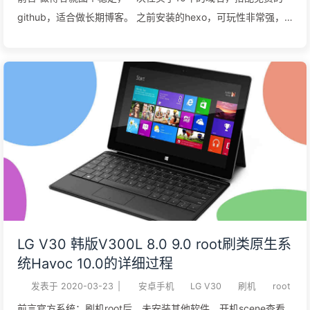
github，适合做长期博客。 之前安装的hexo，可玩性非常强，
前面文章有写一些关于hexo的安装使用教程，用了一年多，也发
现了一些问题，hexo版本更新各种不兼容，访问速度慢，，很影
响心情，自己都懒得搭理博客了，国内cdn加速需要备案，只是
做个小站，不想太麻烦。 所幸，无意中发现荒野无灯大神把站转
移到hugo，访问速度非常快，于是自己马上搭建了一个，打开文
章页面基本上是秒开，之前hexo打开文章大约要5-6秒，用不同
设备，不同网络测试很多次，hugo博客的访问速度要快4倍以
上。并且文章越多，hugo的优势就越明显，为避免以后迁移麻
烦，所以赶紧把博客迁到了hugo。主题也是我喜欢的，非常简
洁。 下面开始教程吧！！！ 安装hugo下载hugo
https://gohugo.io解压到任意目录，比如D:\hugo\bin将Hugo添
LG V30 韩版V300L 8.0 9.0 root刷类原生系
加到Windows的环境变量 PATH中系统变量和用户变量都添加
统Havoc 10.0的详细过程
D:\hugo\bin下载Git https://git-scm.com 并安装下载Go语言开
发表于
2020-03-23
|
安卓手机
LG V30
刷机
root
发环境 https://gol ...
前言官方系统：刷机root后，未安装其他软件，开机scene查看