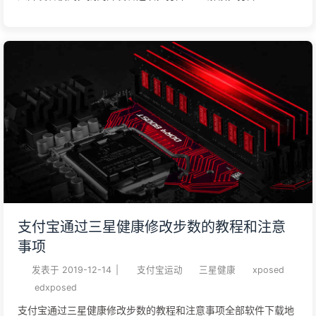
调试，打开网络ADB调试。 下载twrp 下面以lgnexus5x为例
https://twrp.me/lg/lgnexus5x.html 下载最新的 安装 ADB 和
Fastboot 工具点击下载platform-
toolshttps://dl.google.com/android/repository/platform-
tools-latest-darwin.zip解压后放在一个方便使用的位置，英文
名字的文件夹打开终端，用 cd 命令进入 SDK 目录的 platform-
tools 文件夹。即 输入 cd 和一个空格，后面输入文件夹路径，
也可以直接拖拽文件夹进终端。下面是我的路径存放地址示例：
cd ~/desktop/az/platform-tools 文件夹路径可以直接使用快捷
键win+ alt + C来复制，粘贴当然还是`win + V 把 ADB 拷贝到系
统，回车后继续输入你的密码。密码是隐藏的，输入完毕，回车
支付宝通过三星健康修改步数的教程和注意
...
事项
发表于
2019-12-14
|
支付宝运动
三星健康
xposed
edxposed
支付宝通过三星健康修改步数的教程和注意事项全部软件下载地