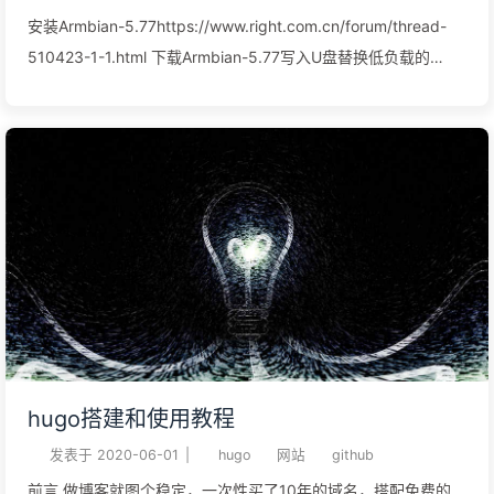
安装Armbian-5.77https://www.right.com.cn/forum/thread-
510423-1-1.html 下载Armbian-5.77写入U盘替换低负载的
dtbmeson-gxl-s905d-phicomm-n1-xiangsm.dtb 开启bbr
在/etc/sysctl.conf末尾添加下面两
行:net.core.default_qdisc=fqnet.ipv4.tcp_congestion_control=bb
然后执行sudo sysctl -p 写入emmc./install.sh 更换国内源如果
有外国IP就不用更换源了sudo nano /etc/apt/sources.list 修改
源为国内源deb http://mirrors.tuna.tsinghua.edu.cndebian
stretch main contrib non-freedeb
http://mirrors.tuna.tsinghua.edu.cn/debian stretch ...
hugo搭建和使用教程
发表于
2020-06-01
|
hugo
网站
github
前言 做博客就图个稳定，一次性买了10年的域名，搭配免费的