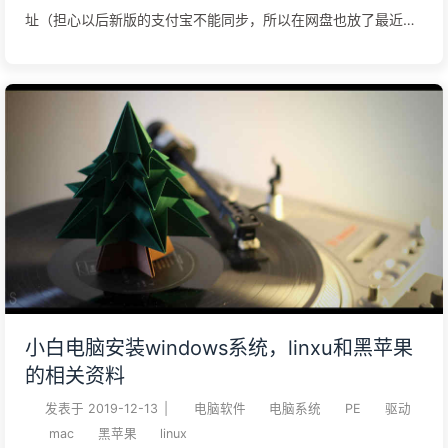
址（担心以后新版的支付宝不能同步，所以在网盘也放了最近的
三个支付宝，酷安下载的）
https://www.lanzous.com/b059xem4d 安卓8，安卓9，安卓
10安装edxposed下载MagiskManager-v7.4.0.apk下载Magisk-
v20.1.zip下载应用变量旧版本 com.sollyu.xposed.hook.model-
3.2.10.ef7885b-0-13665-841308-coolapk.apk下载三星步数
管理.apk下载三星健康.apk 在twrp刷入Magisk-v20.1.zip手机开
机安装Magisk Manager v7.4在magisk中安装好riru-core，再安
装riru edxposed在酷安下载安装edxposed installer安装支付
宝，安装三星步数管理.apk，安装下载三星健康.apk打开
edxposed 在模块中勾选应用变量 3.2.10.ef78856重启手机 安
卓6，安卓7安装xposed下载MagiskManager-v7.4.0.apk下载
小白电脑安装windows系统，linxu和黑苹果
Ma ...
的相关资料
发表于
2019-12-13
|
电脑软件
电脑系统
PE
驱动
mac
黑苹果
linux