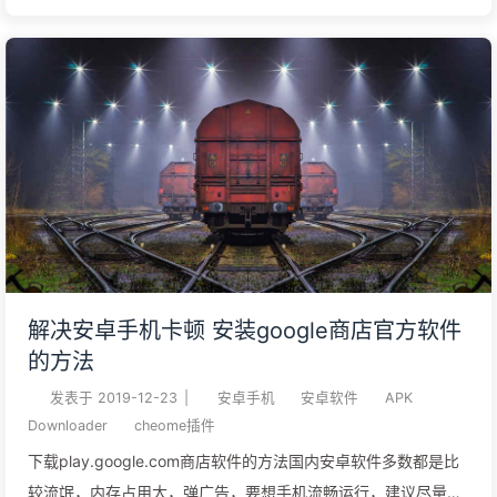
详细的视频教程，建议大家仔细观看，全部看懂了再来操作
https://www.bilibili.com/video/av47071667看视频刷机比较麻
烦，我把视频整理成图文版的，包括命令这些，方便机友们刷机
需要的工具视频下面的评论里面都有的，大家可以先去下载 准备
工作安装LG官方驱动安装LGUP刷机工具把下载的modle和LGUP
覆盖到安卓目录 安装谷歌驱动首先下载并打开此ADB工具箱
http://pan.baidu.com/s/1nuHwTcP在弹出的窗口中输入y并按
回车，依次重复操作3 次 混刷 h930的kdz手机拔掉sim卡，断开
wifi，退出google账户，设置，常规，关于手机，软件信息，连
续点击内部版本号开启开发人员选项。进入开发人员选项，点击
解决安卓手机卡顿 安装google商店官方软件
启用OEM解锁，和USB调试，手机关机。关机后，按住音量+，
的方法
插入已经连接电脑的USB线，手机会进入download 刷机模式右
发表于
2019-12-23
|
安卓手机
安卓软件
APK
键点 ...
Downloader
cheome插件
下载play.google.com商店软件的方法国内安卓软件多数都是比
较流氓，内存占用大，弹广告，要想手机流畅运行，建议尽量使